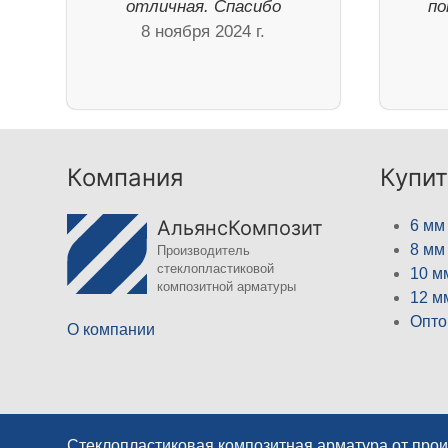
отличная. Спасибо
по
8 ноября 2024 г.
Компания
Купит
АльянсКомпозит
6 мм
8 мм
Производитель
стеклопластиковой
10 м
композитной арматуры
12 м
Опто
О компании
Стеклопластиковая композитная арматура от про