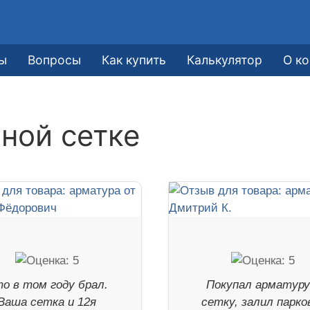
е
ы
Вопросы
Как купить
Калькулятор
О к
ной сетке
о в том году брал.
Покупал арматуру
Ваша сетка и 12я
сетку, залил парко