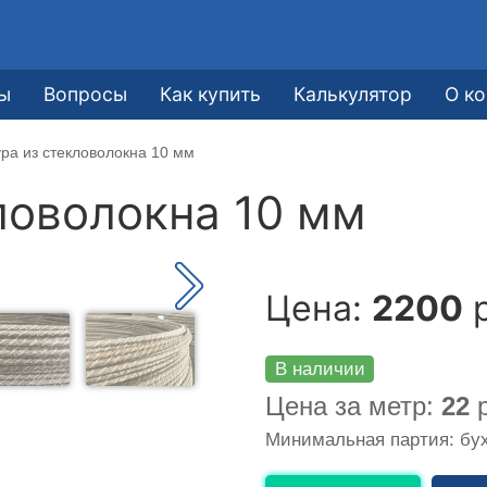
е
ы
Вопросы
Как купить
Калькулятор
О к
ра из стекловолокна 10 мм
ловолокна 10 мм
Цена:
2200
р
В наличии
Цена за метр:
22
р
Минимальная партия: бух