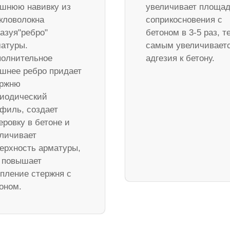
шнюю навивку из
увеличивает площа
кловолокна
соприкосновения с
азуя"ребро"
бетоном в 3-5 раз, т
атуры.
самым увеличивает
олнительное
адгезия к бетону.
шнее ребро придает
ержню
иодический
филь, создает
еровку в бетоне и
личивает
ерхность арматуры,
 повышает
пление стержня с
оном.