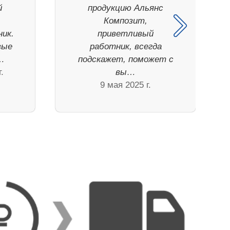
й
продукцию Альянс
Композит,
ник.
приветливый
вые
работник, всегда
е…
подскажет, поможет с
.
вы…
9 мая 2025 г.