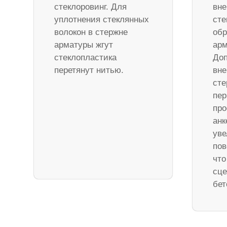
стеклоровинг. Для
вне
уплотнения стеклянных
сте
волокон в стержне
обр
арматуры жгут
арм
стеклопластика
Доп
перетянут нитью.
вне
ст
пер
про
анк
уве
пов
что
сце
бет