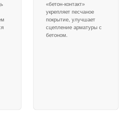
дь
«бетон-контакт»
укрепляет песчаное
ем
покрытие, улучшает
ся
сцепление арматуры с
бетоном.