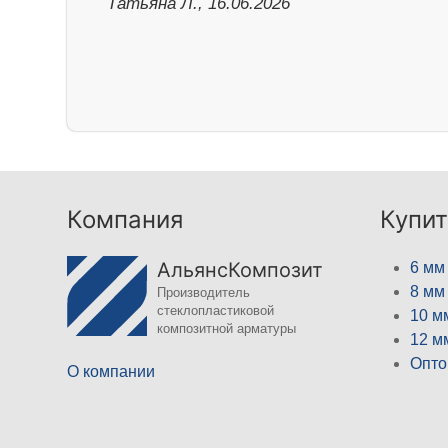
Татьяна Л., 16.06.2026
Компания
Купит
АльянсКомпозит
6 мм
8 мм
Производитель
стеклопластиковой
10 м
композитной арматуры
12 м
Опто
О компании