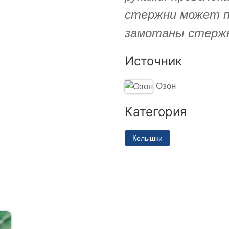
стержни может п
замотаны стерж
Источник
Озон
Категория
Колышки