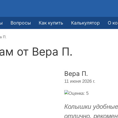
е
ы
Вопросы
Как купить
Калькулятор
О к
а П.
кам от
Вера П.
Вера П.
11 июня 2026 г.
Колышки удобные
отлично, рекоме