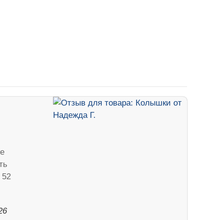
е
ть
 52
26