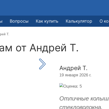
е
ы
Вопросы
Как купить
Калькулятор
О к
рей Т.
кам от
Андрей Т.
Андрей Т.
19 января 2026 г.
Отличные колышк
стекловолокна.