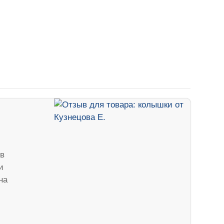
в
и
на