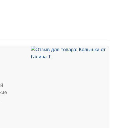
ый
кие
.