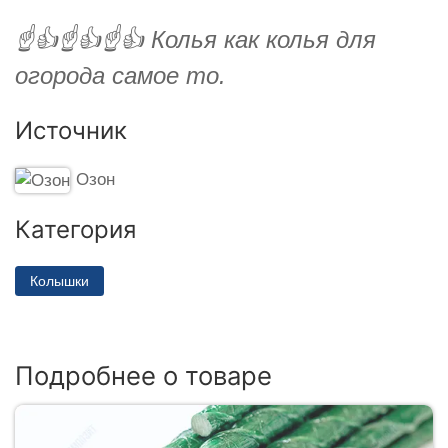
☝️👍☝️👍☝️👍 Колья как колья для
огорода самое то.
Источник
Озон
Категория
Колышки
Подробнее о товаре