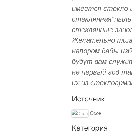
имеется стекло и
стеклянная"пыль
стеклянные заноз
Желательно тща
напором дабы изб
будут вам служит
не первый год та
их из стеклоарм
Источник
Озон
Категория