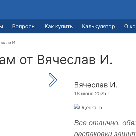
е
ы
Вопросы
Как купить
Калькулятор
О к
еслав И.
кам от
Вячеслав И.
Вячеслав И.
18 июня 2025 г.
Все отлично, обя
распаковки защит