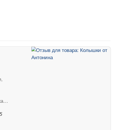
е,
жа…
5