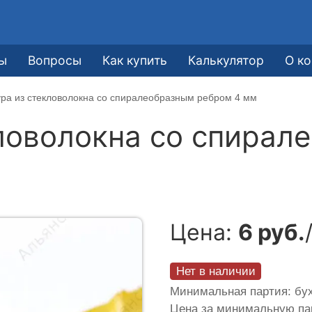
е
ы
Вопросы
Как купить
Калькулятор
О к
ра из стекловолокна со спиралеобразным ребром 4 мм
ловолокна со спирал
Цена:
6 руб.
Нет в наличии
Минимальная партия: бух
Цена за минимальную п