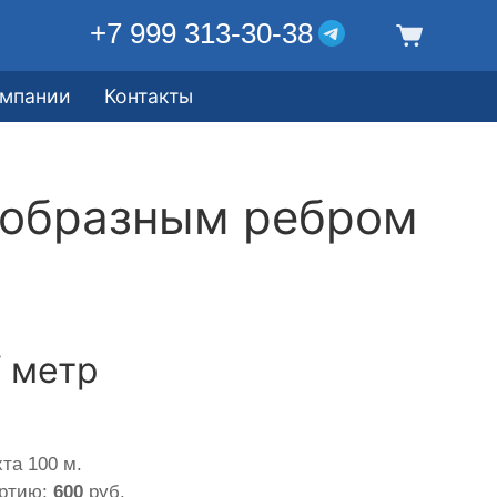
+7 999 313-30-38
омпании
Контакты
еобразным ребром
/ метр
та 100 м.
артию:
600
руб.